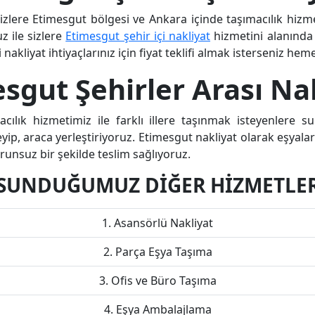
sizlere Etimesgut bölgesi ve Ankara içinde taşımacılık hizme
z ile sizlere
Etimesgut şehir içi nakliyat
hizmetini alanınd
akliyat ihtiyaçlarınız için fiyat teklifi almak isterseniz heme
sgut Şehirler Arası Na
cılık hizmetimiz ile farklı illere taşınmak isteyenlere 
ip, araca yerleştiriyoruz. Etimesgut nakliyat olarak eşyaları
orunsuz bir şekilde teslim sağlıyoruz.
SUNDUĞUMUZ DİĞER HİZMETLE
Asansörlü Nakliyat
Parça Eşya Taşıma
Ofis ve Büro Taşıma
Eşya Ambalajlama